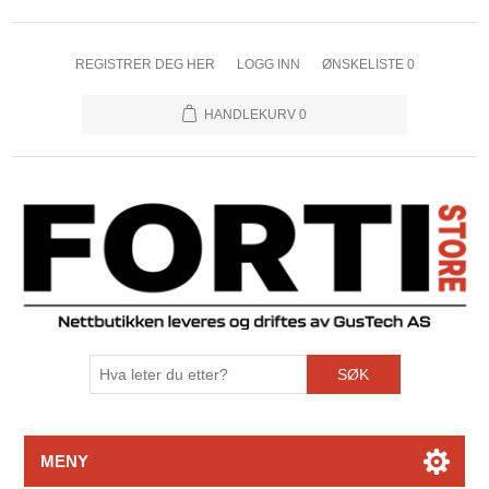
REGISTRER DEG HER
LOGG INN
ØNSKELISTE
0
HANDLEKURV
0
SØK
MENY