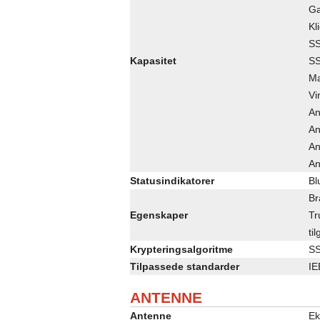
Ga
Kl
SS
Kapasitet
SS
Ma
Vi
An
An
An
An
Statusindikatorer
Bl
Br
Egenskaper
Tr
ti
Krypteringsalgoritme
SS
Tilpassede standarder
IE
ANTENNE
Antenne
Ek