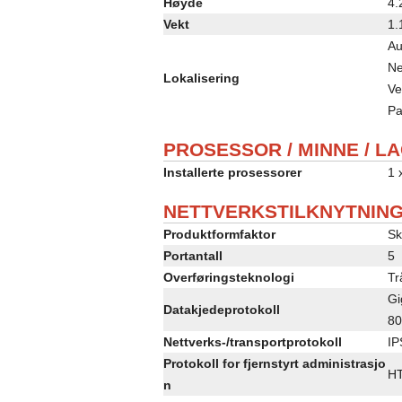
Høyde
4.
Vekt
1.
Au
Ne
Lokalisering
Ve
P
PROSESSOR / MINNE / L
Installerte prosessorer
1 
NETTVERKSTILKNYTNIN
Produktformfaktor
Sk
Portantall
5
Overføringsteknologi
Tr
Gi
Datakjedeprotokoll
80
Nettverks-/transportprotokoll
IP
Protokoll for fjernstyrt administrasjo
H
n