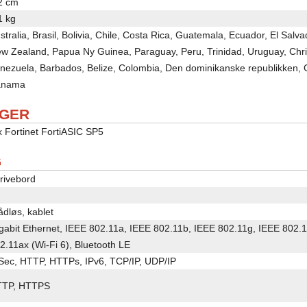
2 cm
1 kg
stralia, Brasil, Bolivia, Chile, Costa Rica, Guatemala, Ecuador, El Salv
w Zealand, Papua Ny Guinea, Paraguay, Peru, Trinidad, Uruguay, Chri
nezuela, Barbados, Belize, Colombia, Den dominikanske republikken,
anama
AGER
x Fortinet FortiASIC SP5
G
rivebord
ådløs, kablet
gabit Ethernet, IEEE 802.11a, IEEE 802.11b, IEEE 802.11g, IEEE 802.
2.11ax (Wi-Fi 6), Bluetooth LE
Sec, HTTP, HTTPs, IPv6, TCP/IP, UDP/IP
TTP, HTTPS