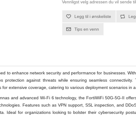
Vennligst velg adressen du vil sende ti
Legg til i ønskeliste
Leg
Tips en venn
ned to enhance network security and performance for businesses. With s
s protection against threats while ensuring seamless connectivity.
ws for extensive coverage, catering to various deployment scenarios in
nas and advanced Wi-Fi 6 technology, the FortiWiFi 50G-5G-II offers wi
echnologies. Features such as VPN support, SSL inspection, and DDo
ta. Ideal for organizations looking to bolster their cybersecurity post
.