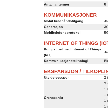
Antall antenner
8
KOMMUNIKASJONER
Mobil bredbåndstilgang
Ja
Generasjon
3G
Mobiltelefonsprotokoll
5G
INTERNET OF THINGS (IO
Kompatibel med Internet of Things
Ja
(IoT)
Kommunikasjonsteknologi
Bl
EKSPANSJON / TILKOPLI
Utvidelsesspor
2 
3 
1 
1 
Grensesnitt
1 
1 