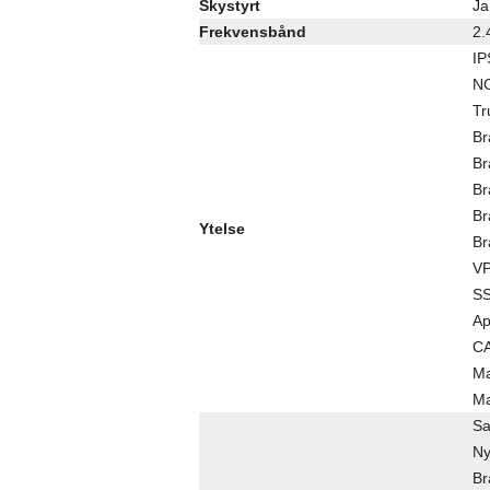
Skystyrt
Ja
Frekvensbånd
2.
IP
NG
Tr
Br
Br
Br
Br
Ytelse
Br
VP
SS
Ap
CA
Ma
Ma
Sa
Ny
Br