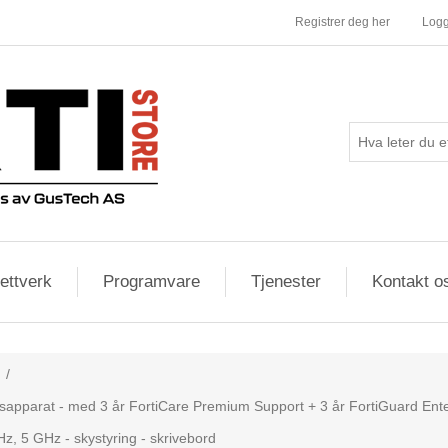
Registrer deg her
Logg
ettverk
Programvare
Tjenester
Kontakt o
/
tsapparat - med 3 år FortiCare Premium Support + 3 år FortiGuard Enter
Hz, 5 GHz - skystyring - skrivebord