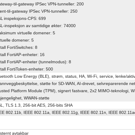
teway-til-gateway IPSec VPN-tunneller: 200
ient-til-gateway IPSec VPN-tunneller: 250
L inspeksjons-CPS: 699
L-inspeksjon av samtidige økter: 74000
ksimum virtuelle domener: 5
rtuelle domener: 5
tall FortiSwitches: 8
tall FortiAP-enheter: 16
tall FortiAP-enheter (tunnelmodus): 8
tall FortiToken-enheter: 500
uetooth Low Energy (BLE), strøm, status, HA, Wi-Fi, service, lenke/aktiv
annveggbeskyttelse, støtte for SD-WAN, AI-drevet, selvreparerende ne
usted Platform Module (TPM), signert fastvare, 2x2 MIMO-teknologi, Wi
lgjengelighet, WWAN-støtte
L, TLS 1.3, 256-bit AES, 256-bits SHA
EE 802.11b, IEEE 802.11a, IEEE 802.11g, IEEE 802.11n, IEEE 802.11
sternt avtakbar