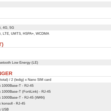
, 4G, 5G
, LTE, UMTS, HSPA+, WCDMA
T)
uetooth Low Energy (LE)
NGER
(total) / 2 (ledig) x Nano SIM card
x 1000Base-T - RJ-45
x 1000Base-T (FortiLink) - RJ-45
x 1000Base-T - RJ-45 (WAN)
x konsoll - RJ-45
x USB