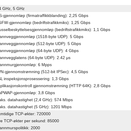
4 GHz, 5 GHz
S-gjennomløp (firmatraffikkblanding): 2,25 Gbps
FW-gjennomløp (bedriftstrafikkmiks): 1,25 Gbps
usselbeskyttelsesgjennomløp (bedriftstrafikkmiks): 1,1 Gbps
annveggjennomløp (1518-byte UDP): 5 Gbps
annveggjennomløp (512-byte UDP): 5 Gbps
annveggjennomløp (64-byte UDP): 4 Gbps
annvegglatens (64-byte UDP): 2.42 μs
annmurgjennomløp: 6 Mpps
N-gjennomstrømning (512-bit IPSec): 4,5 Gbps
L inspeksjonsprosessering: 1,3 Gbps
plikasjonskontroll gjennomstrømning (HTTP 64K): 2,8 Gbps
PWAP-gjennomløp: 3,8 Gbps
ks. datahastighet (2,4 GHz): 574 Mbps
ks. datahastighet (5 GHz): 1201 Mbps
mtidige TCP-økter: 720000
e TCP-økter per sekund: 85000
annmurspolitikk: 2000