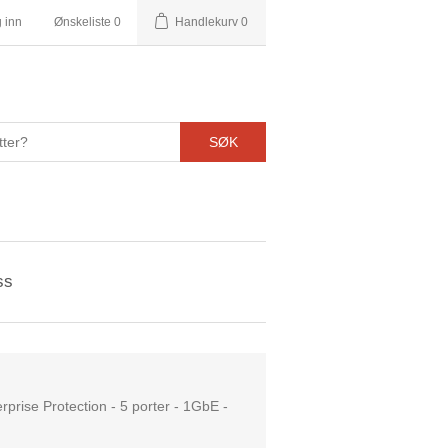
 inn
Ønskeliste
0
Handlekurv
0
SØK
ss
prise Protection - 5 porter - 1GbE -