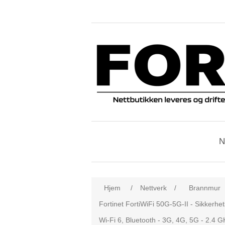
N
Hjem
/
Nettverk
/
Brannmur
Fortinet FortiWiFi 50G-5G-II - Sikkerhe
Wi-Fi 6, Bluetooth - 3G, 4G, 5G - 2.4 G