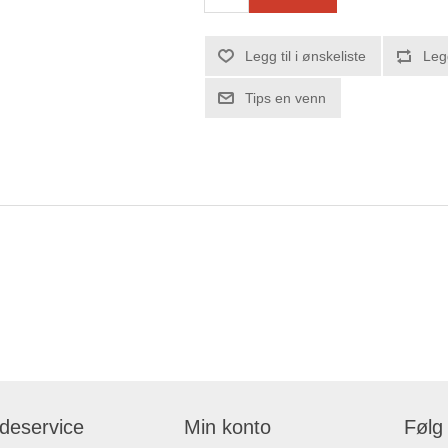
Legg til i ønskeliste
Leg
Tips en venn
deservice
Min konto
Følg