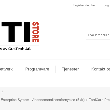
Registrer deg her
Logg
ettverk
Programvare
Tjenester
Kontakt o
/
ce Enterprise System - Abonnementlisensfornyelse (5 år) + FortiCare Pr