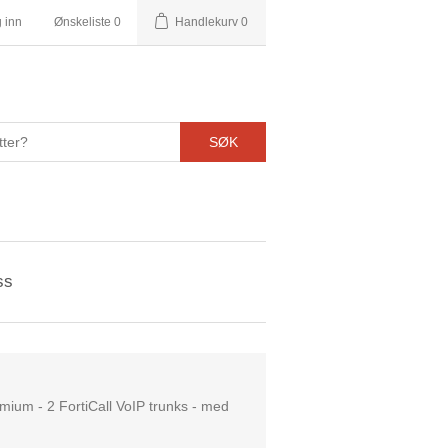
 inn
Ønskeliste
0
Handlekurv
0
SØK
ss
emium - 2 FortiCall VoIP trunks - med