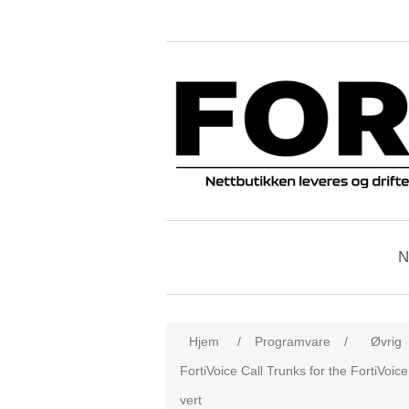
N
Hjem
/
Programvare
/
Øvrig
FortiVoice Call Trunks for the FortiVoi
vert