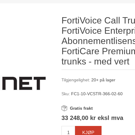
FortiVoice Call Tr
FortiVoice Enterp
Abonnementlisensf
FortiCare Premium
trunks - med vert
Tilgjengelighet:
20+ på lager
Sku:
FC1-10-VCSTR-366-02-60
Gratis frakt
33 248,00 kr eksl mva
KJØP