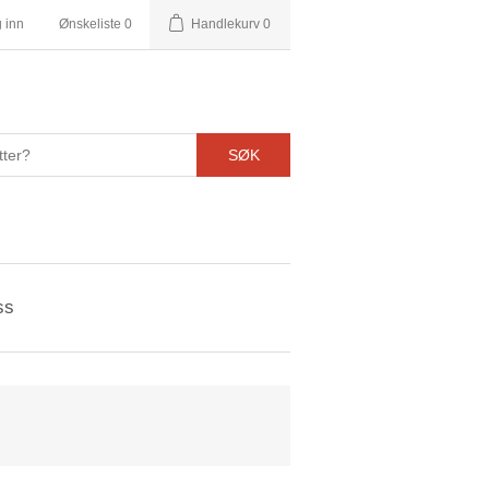
 inn
Ønskeliste
0
Handlekurv
0
SØK
ss