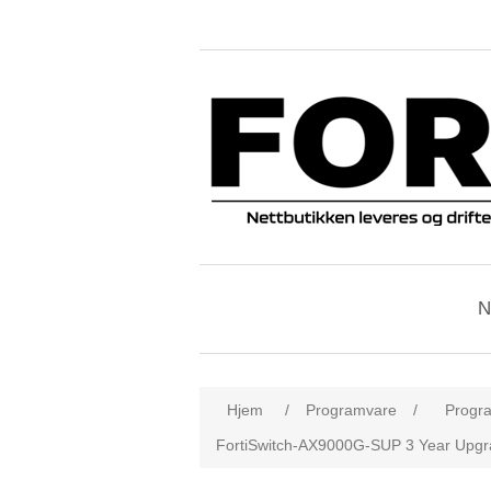
N
Hjem
/
Programvare
/
Progra
FortiSwitch-AX9000G-SUP 3 Year Upgra