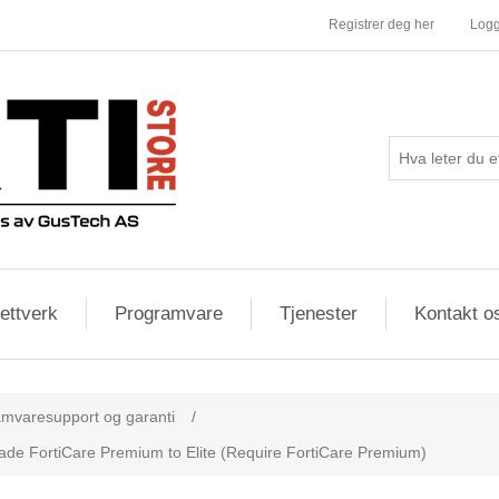
Registrer deg her
Logg
ettverk
Programvare
Tjenester
Kontakt o
mvaresupport og garanti
/
de FortiCare Premium to Elite (Require FortiCare Premium)