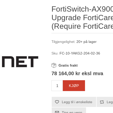
FortiSwitch-AX90
Upgrade FortiCare
(Require FortiCa
Tilgjengelighet:
20+ på lager
Sku:
FC-10-YAKG2-204-02-36
Gratis frakt
78 164,00 kr eksl mva
KJØP
Legg til i ønskeliste
Leg
Tips en venn