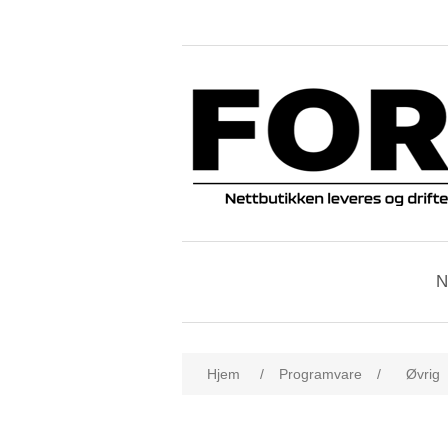
N
Hjem
/
Programvare
/
Øvrig