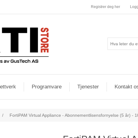
Registrer deg her
Logg
ettverk
Programvare
Tjenester
Kontakt o
/
FortiPAM Virtual Appliance - Abonnementlisensfornyelse (5 år) - 