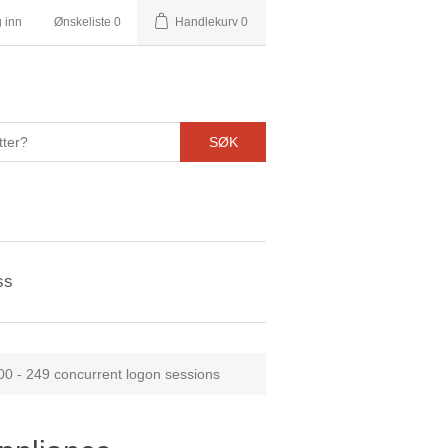
 inn
Ønskeliste
0
Handlekurv
0
SØK
ss
100 - 249 concurrent logon sessions