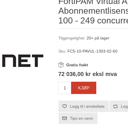
FortiPAM Virtual A
Abonnementlisensf
100 - 249 concurr
Tilgjengelighet:
20+ på lager
Sku:
FC5-10-PAVUL-1303-02-60
Gratis frakt
72 036,00 kr eksl mva
KJØP
Legg til i ønskeliste
Leg
Tips en venn