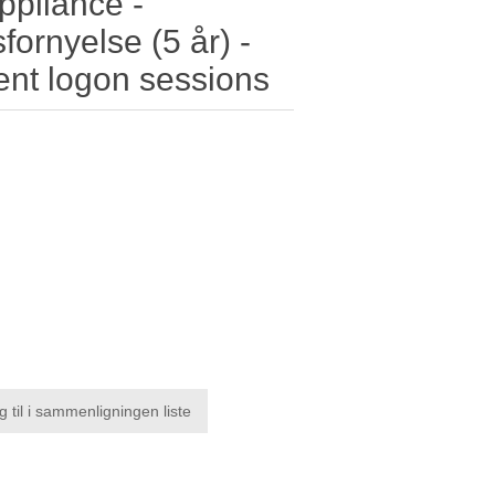
ppliance -
ornyelse (5 år) -
ent logon sessions
g til i sammenligningen liste