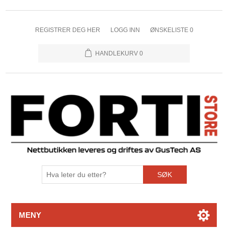
REGISTRER DEG HER
LOGG INN
ØNSKELISTE
0
HANDLEKURV
0
SØK
MENY