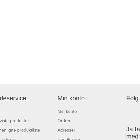
deservice
Min konto
Følg
Min konto
 viste produkter
Ordrer
Ja t
nligne produktliste
Adresser
med 
rodukter
Handlekurv