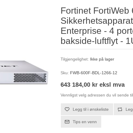
Fortinet FortiWeb
Sikkerhetsapparat
Enterprise - 4 porte
bakside-luftflyt -
Tilgjengelighet:
Ikke på lager
Sku:
FWB-600F-BDL-1266-12
643 184,00 kr eksl mva
Vennligst velg adressen du vil sende ti
Legg til i ønskeliste
Leg
Tips en venn