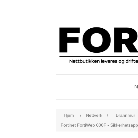
N
Hjem
/
Nettverk
/
Brannmur
Fortinet FortiWeb 600F - Sikkerhetsappar