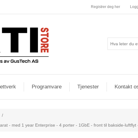
Registrer deg her
Logg
ettverk
Programvare
Tjenester
Kontakt o
/
at - med 1 year Enterprise - 4 porter - 1GbE - front til bakside-luftfly