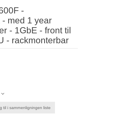
 600F -
 - med 1 year
r - 1GbE - front til
 1U - rackmonterbar
l
g til i sammenligningen liste