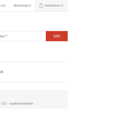
 inn
Ønskeliste
0
Handlekurv
0
SØK
ss
t - 1U - rackmonterbar