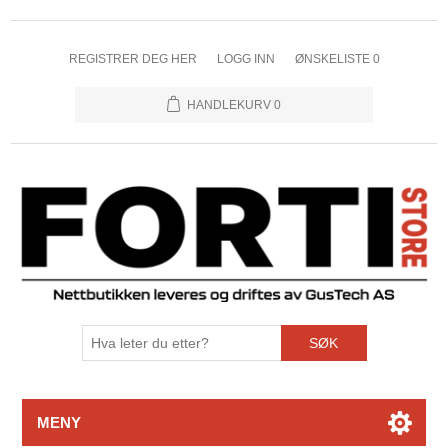
REGISTRER DEG HER
LOGG INN
ØNSKELISTE
0
HANDLEKURV
0
SØK
MENY