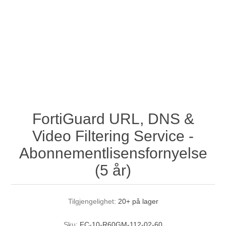
FortiGuard URL, DNS &
Video Filtering Service -
Abonnementlisensfornyelse
(5 år)
Tilgjengelighet:
20+ på lager
Sku:
FC-10-R60GM-112-02-60