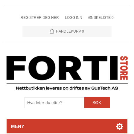
REGISTRER DEG HER
LOGG INN
ØNSKELISTE
0
HANDLEKURV
0
SØK
MENY