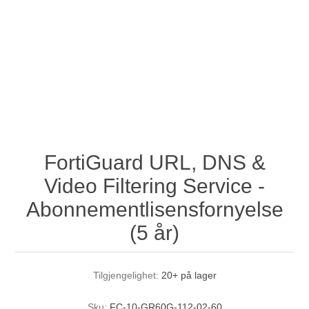
FortiGuard URL, DNS &
Video Filtering Service -
Abonnementlisensfornyelse
(5 år)
Tilgjengelighet:
20+ på lager
Sku:
FC-10-GR60G-112-02-60