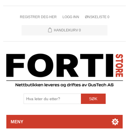
REGISTRER DEG HER
LOGG INN
ØNSKELISTE
0
HANDLEKURV
0
SØK
MENY