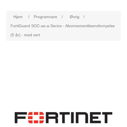
Hjem
/
Programvare
/
Øvrig
/
FortiGuard SOC-as-a-Serice - Abonnementlisensfornyelse
(5 år) - med vert