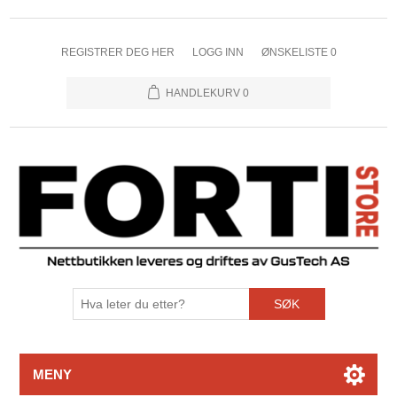
REGISTRER DEG HER
LOGG INN
ØNSKELISTE
0
HANDLEKURV
0
SØK
MENY