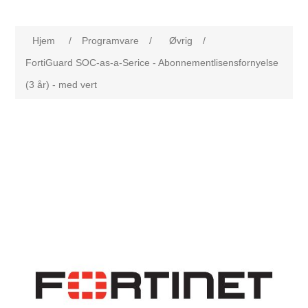
Hjem
/
Programvare
/
Øvrig
/
FortiGuard SOC-as-a-Serice - Abonnementlisensfornyelse
(3 år) - med vert