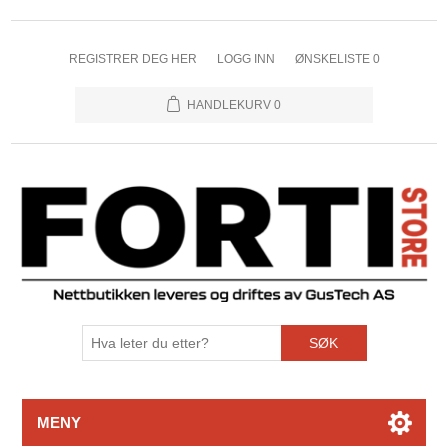
REGISTRER DEG HER
LOGG INN
ØNSKELISTE
0
HANDLEKURV
0
SØK
MENY