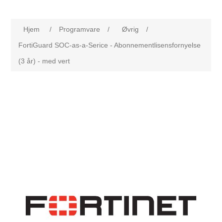
Hjem
/
Programvare
/
Øvrig
/
FortiGuard SOC-as-a-Serice - Abonnementlisensfornyelse
(3 år) - med vert