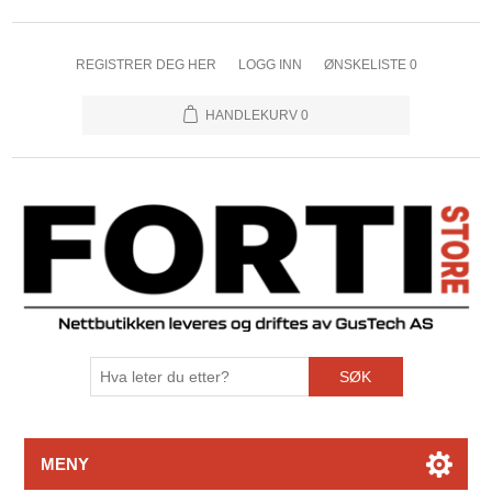
REGISTRER DEG HER
LOGG INN
ØNSKELISTE
0
HANDLEKURV
0
SØK
MENY