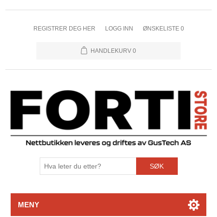
REGISTRER DEG HER
LOGG INN
ØNSKELISTE
0
HANDLEKURV
0
SØK
MENY