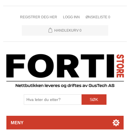
REGISTRER DEG HER
LOGG INN
ØNSKELISTE
0
HANDLEKURV
0
SØK
MENY