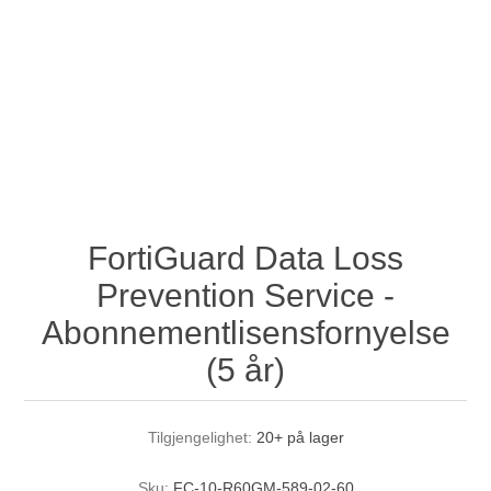
FortiGuard Data Loss
Prevention Service -
Abonnementlisensfornyelse
(5 år)
Tilgjengelighet:
20+ på lager
Sku:
FC-10-R60GM-589-02-60