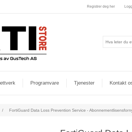
Registrer deg her
Logg
ettverk
Programvare
Tjenester
Kontakt o
/
FortiGuard Data Loss Prevention Service - Abonnementlisensforny