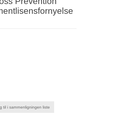
oss Prevention
entlisensfornyelse
g til i sammenligningen liste