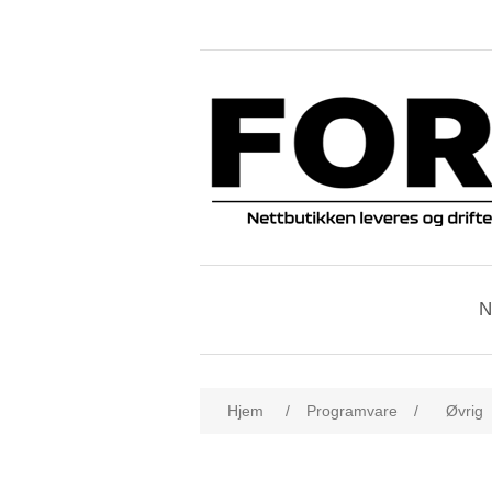
N
Hjem
/
Programvare
/
Øvrig