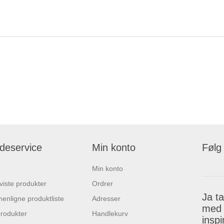
deservice
Min konto
Følg
Min konto
 viste produkter
Ordrer
Ja t
nligne produktliste
Adresser
med 
rodukter
Handlekurv
insp