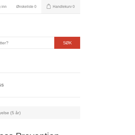
 inn
Ønskeliste
0
Handlekurv
0
SØK
ss
else (5 år)