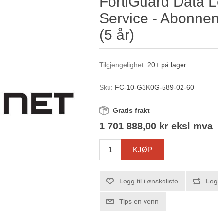
FortiGuard Data L
Service - Abonnem
(5 år)
Tilgjengelighet:
20+ på lager
Sku:
FC-10-G3K0G-589-02-60
Gratis frakt
1 701 888,00 kr eksl mva
KJØP
Legg til i ønskeliste
Leg
Tips en venn