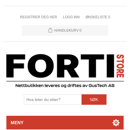
REGISTRER DEG HER
LOGG INN
ØNSKELISTE
0
HANDLEKURV
0
SØK
MENY