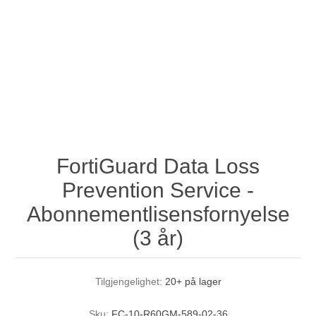
FortiGuard Data Loss
Prevention Service -
Abonnementlisensfornyelse
(3 år)
Tilgjengelighet:
20+ på lager
Sku:
FC-10-R60GM-589-02-36