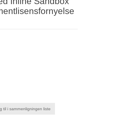
ed Inline Sandbox
entlisensfornyelse
g til i sammenligningen liste