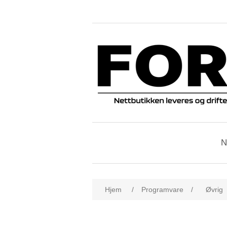
N
Hjem
/
Programvare
/
Øvrig