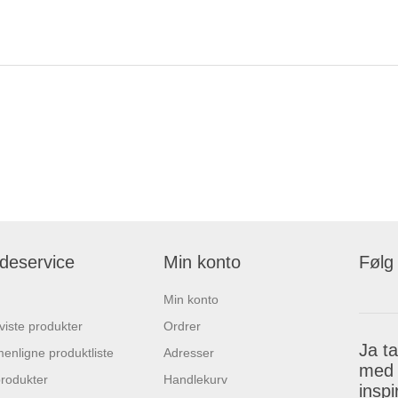
deservice
Min konto
Følg
Min konto
 viste produkter
Ordrer
Ja t
nligne produktliste
Adresser
med 
rodukter
Handlekurv
insp