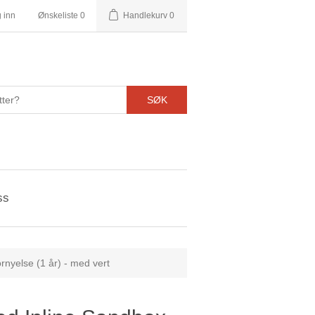
 inn
Ønskeliste
0
Handlekurv
0
SØK
ss
nyelse (1 år) - med vert