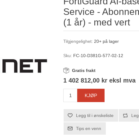
FortiGuard AI-bas
Service - Abonnem
(1 år) - med vert
Tilgjengelighet:
20+ på lager
Sku:
FC-10-D381G-577-02-12
Gratis frakt
1 402 812,00 kr eksl mva
KJØP
Legg til i ønskeliste
Leg
Tips en venn