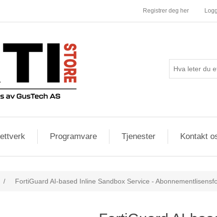
Registrer deg her
Logg
ettverk
Programvare
Tjenester
Kontakt o
/
FortiGuard AI-based Inline Sandbox Service - Abonnementlisensfor