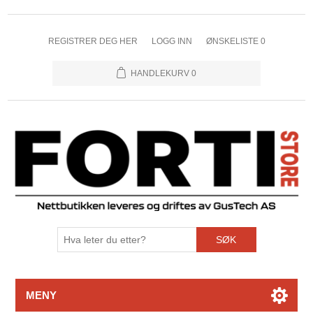
REGISTRER DEG HER
LOGG INN
ØNSKELISTE
0
HANDLEKURV
0
SØK
MENY