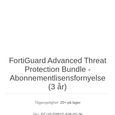
FortiGuard Advanced Threat
Protection Bundle -
Abonnementlisensfornyelse
(3 år)
Tilgjengelighet:
20+ på lager
Sku:
FC-10-D381G-928-02-36