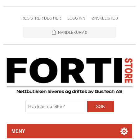
REGISTRER DEG HER
LOGG INN
ØNSKELISTE
0
HANDLEKURV
0
SØK
MENY