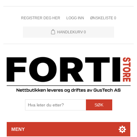
REGISTRER DEG HER
LOGG INN
ØNSKELISTE
0
HANDLEKURV
0
SØK
MENY