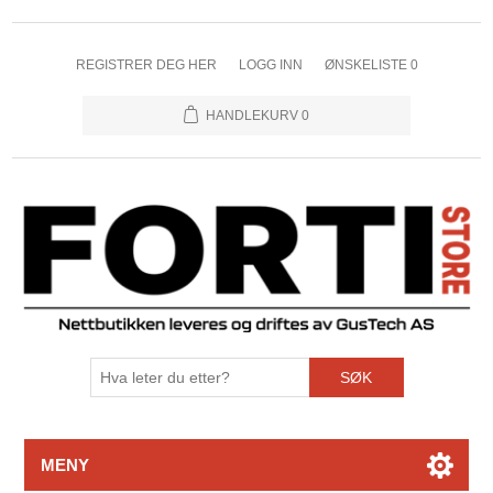
REGISTRER DEG HER
LOGG INN
ØNSKELISTE
0
HANDLEKURV
0
SØK
MENY