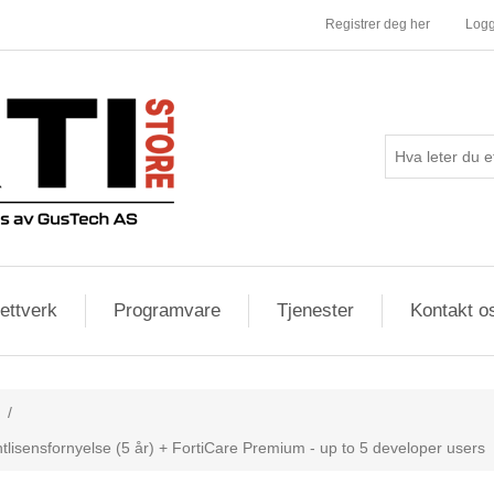
Registrer deg her
Logg
ettverk
Programvare
Tjenester
Kontakt o
/
lisensfornyelse (5 år) + FortiCare Premium - up to 5 developer users