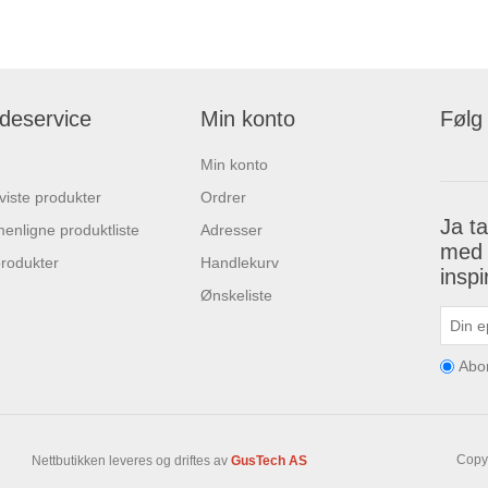
deservice
Min konto
Følg
Min konto
 viste produkter
Ordrer
Ja t
nligne produktliste
Adresser
med 
rodukter
Handlekurv
insp
Ønskeliste
Abo
Copyr
Nettbutikken leveres og driftes av
GusTech AS