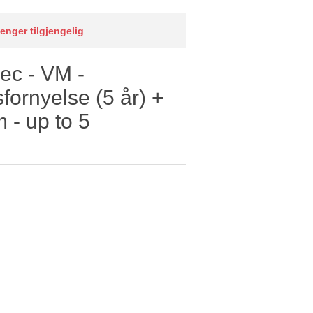
lenger tilgjengelig
ec - VM -
ornyelse (5 år) +
 - up to 5