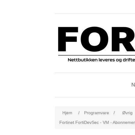
N
Hjem
/
Programvare
/
Øvrig
Fortinet FortiDevSec - VM - Abonnement