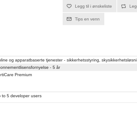
Legg til i ønskeliste
Leg
Tips en venn
line og apparatbaserte tjenester - sikkerhetsstyring, skysikkerhetsløsn
onnementlisensfornyelse - 5 år
rtiCare Premium
 to 5 developer users