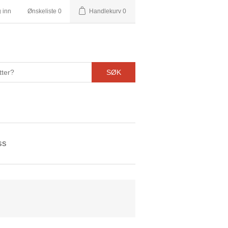
 inn
Ønskeliste
0
Handlekurv
0
SØK
ss