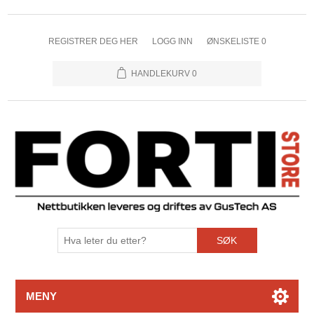
REGISTRER DEG HER
LOGG INN
ØNSKELISTE
0
HANDLEKURV
0
SØK
MENY