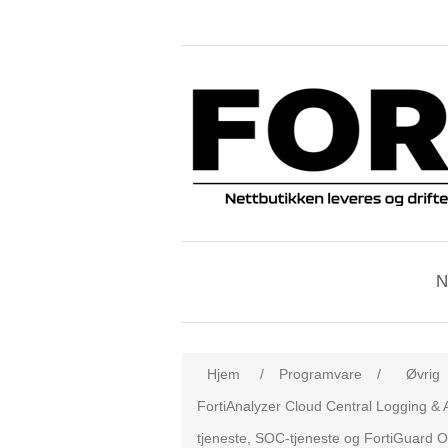
N
Hjem
/
Programvare
/
Øvrig
FortiAnalyzer Cloud Central Logging & A
tjeneste, SOC-tjeneste og FortiGuard O