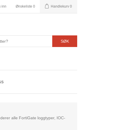
 inn
Ønskeliste
0
Handlekurv
0
SØK
ss
derer alle FortiGate loggtyper, IOC-