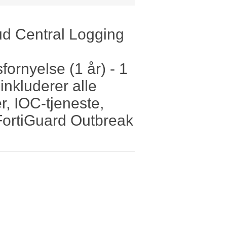
ud Central Logging
ornyelse (1 år) - 1
inkluderer alle
r, IOC-tjeneste,
FortiGuard Outbreak
e