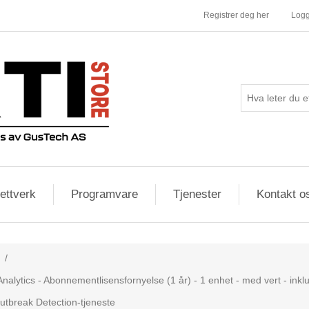
Registrer deg her
Logg
ettverk
Programvare
Tjenester
Kontakt o
/
nalytics - Abonnementlisensfornyelse (1 år) - 1 enhet - med vert - inklu
utbreak Detection-tjeneste