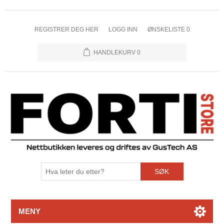
REGISTRER DEG HER
LOGG INN
ØNSKELISTE
0
HANDLEKURV
0
SØK
MENY