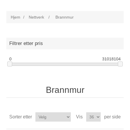
Hjem
/
Nettverk
/
Brannmur
Filtrer etter pris
0
31018104
Brannmur
Sorter etter
Vis
per side