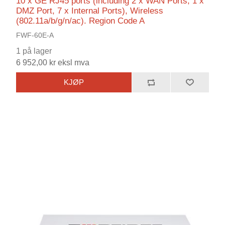
10 x GE RJ45 ports (including 2 x WAN Ports, 1 x
DMZ Port, 7 x Internal Ports), Wireless
(802.11a/b/g/n/ac). Region Code A
FWF-60E-A
1 på lager
6 952,00 kr eksl mva
KJØP