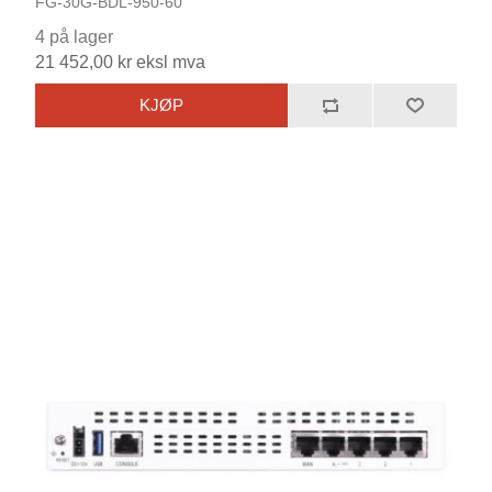
FG-30G-BDL-950-60
4 på lager
21 452,00 kr eksl mva
KJØP