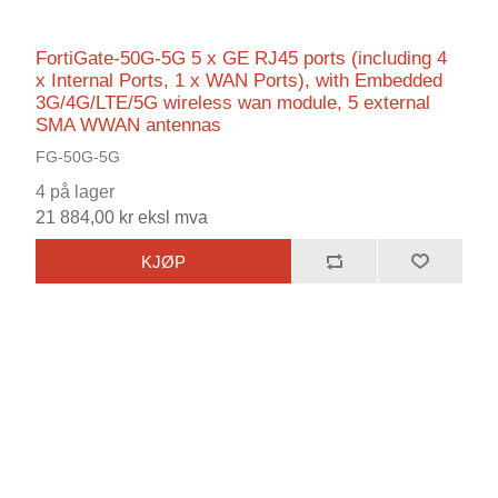
FortiGate-50G-5G 5 x GE RJ45 ports (including 4
x Internal Ports, 1 x WAN Ports), with Embedded
3G/4G/LTE/5G wireless wan module, 5 external
SMA WWAN antennas
FG-50G-5G
4 på lager
21 884,00 kr eksl mva
KJØP