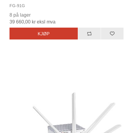
FG-91G
8 på lager
39 660,00 kr eksl mva
KJØP