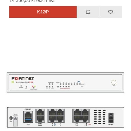
14 360,00 kr eksl mva
KJØP