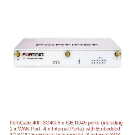
FortiGate-40F-3G4G 5 x GE RJ45 ports (including
1 x WAN Port, 4 x Internal Ports) with Embedded
3G/4G/LTE wireless wan module, 3 external SMA